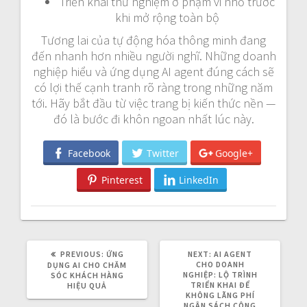
Triển khai thử nghiệm ở phạm vi nhỏ trước
khi mở rộng toàn bộ
Tương lai của tự động hóa thông minh đang
đến nhanh hơn nhiều người nghĩ. Những doanh
nghiệp hiểu và ứng dụng AI agent đúng cách sẽ
có lợi thế cạnh tranh rõ ràng trong những năm
tới. Hãy bắt đầu từ việc trang bị kiến thức nền —
đó là bước đi khôn ngoan nhất lúc này.
Facebook
Twitter
Google+
Pinterest
LinkedIn
PREVIOUS:
P
ỨNG
NEXT:
N
AI AGENT
R
CHO DOANH
E
DỤNG AI CHO CHĂM
E
NGHIỆP: LỘ TRÌNH
X
SÓC KHÁCH HÀNG
V
TRIỂN KHAI ĐỂ
T
HIỆU QUẢ
I
KHÔNG LÃNG PHÍ
P
O
NGÂN SÁCH CÔNG
O