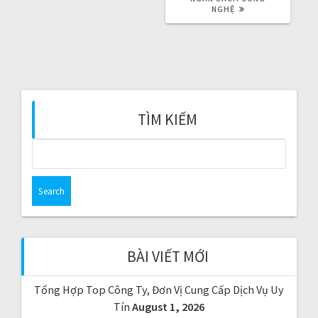
U
NGHỆ
S
S
T
P
:
O
S
T
:
TÌM KIẾM
S
e
a
r
c
h
f
BÀI VIẾT MỚI
o
r
Tổng Hợp Top Công Ty, Đơn Vị Cung Cấp Dịch Vụ Uy
:
Tín
August 1, 2026