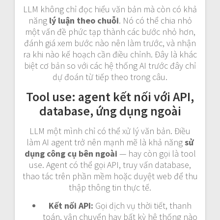
LLM không chỉ đọc hiểu văn bản mà còn có khả
năng
lý luận theo chuỗi
. Nó có thể chia nhỏ
một vấn đề phức tạp thành các bước nhỏ hơn,
đánh giá xem bước nào nên làm trước, và nhận
ra khi nào kế hoạch cần điều chỉnh. Đây là khác
biệt cơ bản so với các hệ thống AI trước đây chỉ
dự đoán từ tiếp theo trong câu.
Tool use: agent kết nối với API,
database, ứng dụng ngoài
LLM một mình chỉ có thể xử lý văn bản. Điều
làm AI agent trở nên mạnh mẽ là khả năng
sử
dụng công cụ bên ngoài
— hay còn gọi là tool
use. Agent có thể gọi API, truy vấn database,
thao tác trên phần mềm hoặc duyệt web để thu
thập thông tin thực tế.
Kết nối API:
Gọi dịch vụ thời tiết, thanh
toán, vận chuyển hay bất kỳ hệ thống nào