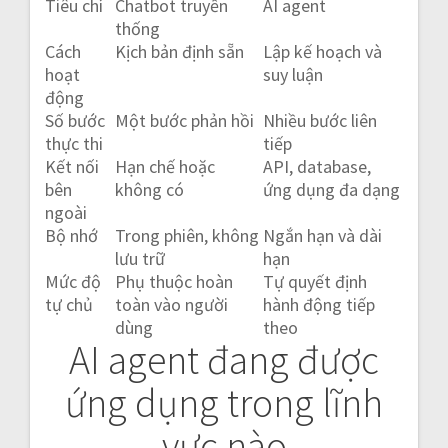
Tiêu chí
Chatbot truyền
AI agent
thống
Cách
Kịch bản định sẵn
Lập kế hoạch và
hoạt
suy luận
động
Số bước
Một bước phản hồi
Nhiều bước liên
thực thi
tiếp
Kết nối
Hạn chế hoặc
API, database,
bên
không có
ứng dụng đa dạng
ngoài
Bộ nhớ
Trong phiên, không
Ngắn hạn và dài
lưu trữ
hạn
Mức độ
Phụ thuộc hoàn
Tự quyết định
tự chủ
toàn vào người
hành động tiếp
dùng
theo
AI agent đang được
ứng dụng trong lĩnh
vực nào