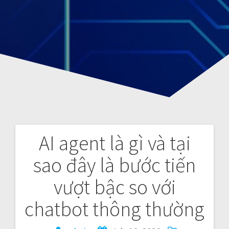
AI agent là gì và tại
P
sao đây là bước tiến
o
vượt bậc so với
s
chatbot thông thường
t