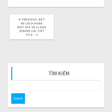
i
g
PREVIOUS:
P
BẬT
a
R
MÍ CÁCH PHÂN
E
BIỆT VPS VÀ CLOUD
V
SERVER CHI TIẾT
t
I
TỪ A – Z
O
i
U
S
P
o
O
S
T
n
:
TÌM KIẾM
S
e
a
r
c
h