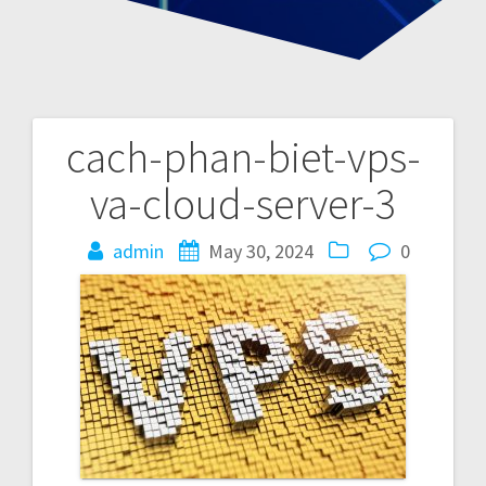
cach-phan-biet-vps-
P
va-cloud-server-3
o
admin
May 30, 2024
0
s
t
n
a
v