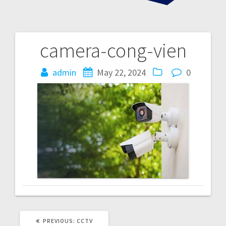
camera-cong-vien
P
admin
May 22, 2024
0
o
s
t
n
a
v
i
PREVIOUS:
P
CCTV