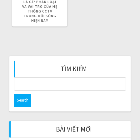
g
R
LÀ GÌ? PHÂN LOẠI
E
VÀ VAI TRÒ CỦA HỆ
V
THỐNG CCTV
a
I
TRONG ĐỜI SỐNG
O
HIỆN NAY
t
U
S
P
i
O
S
T
o
:
n
TÌM KIẾM
S
e
a
r
c
h
f
BÀI VIẾT MỚI
o
r