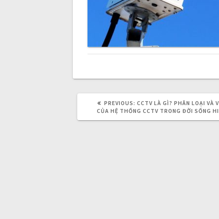
n
a
v
i
PREVIOUS:
P
CCTV LÀ GÌ? PHÂN LOẠI VÀ 
R
CỦA HỆ THỐNG CCTV TRONG ĐỜI SỐNG HI
g
E
V
I
O
a
U
S
P
t
O
S
T
:
i