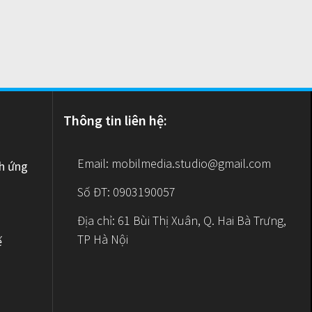
Thông tin liên hệ:
Email:
mobilmedia.studio@gmail.com
nh ứng
Số ĐT: 0903190057
Địa chỉ: 61 Bùi Thị Xuân, Q. Hai Bà Trưng,
TP Hà Nội
ế
e