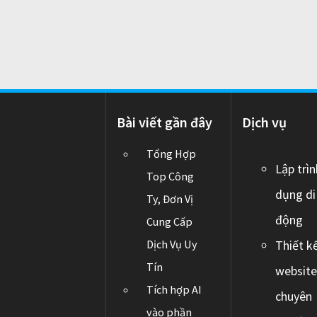
o
n
Bài viết gần đây
Dịch vụ
Tổng Hợp
Lập trì
Top Công
dụng di
Ty, Đơn Vị
động
Cung Cấp
Dịch Vụ Uy
Thiết k
Tín
websit
Tích hợp AI
chuyên
vào phần