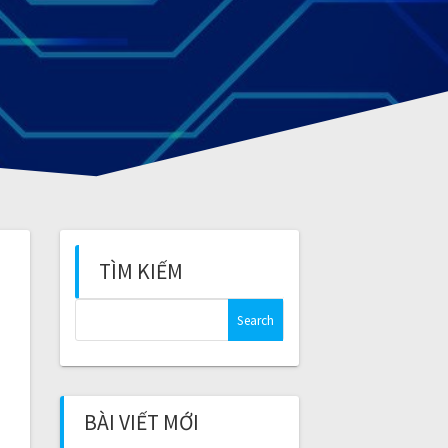
TÌM KIẾM
S
e
a
r
c
BÀI VIẾT MỚI
h