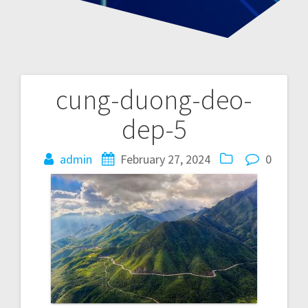
cung-duong-deo-
P
dep-5
o
admin
February 27, 2024
0
s
t
n
a
v