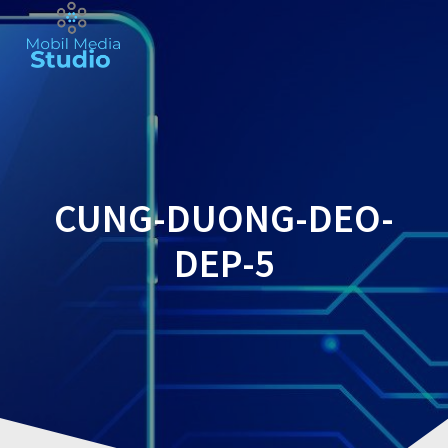
Skip
to
content
CUNG-DUONG-DEO-
DEP-5