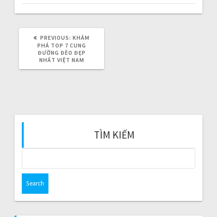
i
g
PREVIOUS:
P
KHÁM
a
R
PHÁ TOP 7 CUNG
E
ĐƯỜNG ĐÈO ĐẸP
V
NHẤT VIỆT NAM
t
I
O
i
U
S
P
o
O
S
T
n
:
TÌM KIẾM
S
e
a
r
c
h