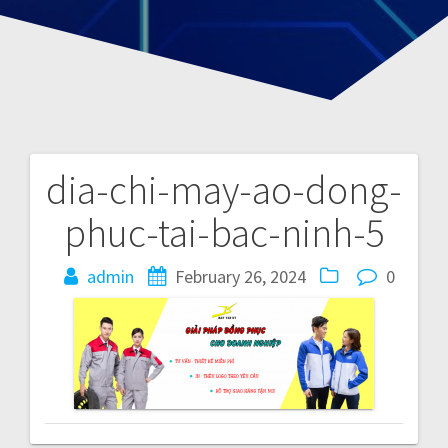
dia-chi-may-ao-dong-
P
phuc-tai-bac-ninh-5
o
admin
February 26, 2024
0
s
t
n
a