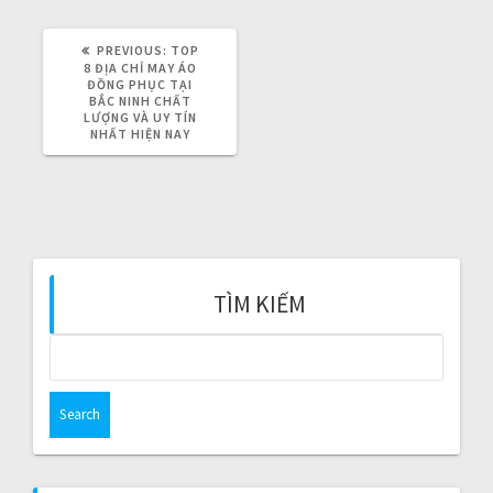
v
i
PREVIOUS:
P
TOP
R
8 ĐỊA CHỈ MAY ÁO
E
ĐỒNG PHỤC TẠI
g
V
BẮC NINH CHẤT
I
LƯỢNG VÀ UY TÍN
O
NHẤT HIỆN NAY
a
U
S
P
t
O
S
T
i
:
o
TÌM KIẾM
n
S
e
a
r
c
h