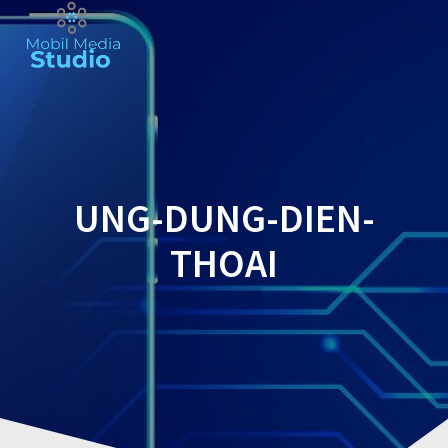
Skip
to
content
UNG-DUNG-DIEN-
THOAI