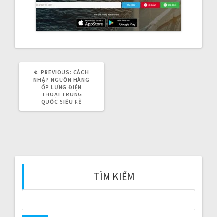
v
i
g
a
PREVIOUS:
P
CÁCH
R
NHẬP NGUỒN HÀNG
t
E
ỐP LƯNG ĐIỆN
V
THOẠI TRUNG
I
QUỐC SIÊU RẺ
i
O
U
S
o
P
O
n
S
T
:
TÌM KIẾM
S
e