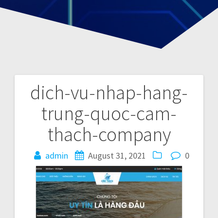
dich-vu-nhap-hang-
P
trung-quoc-cam-
o
thach-company
s
admin
August 31, 2021
0
t
n
a