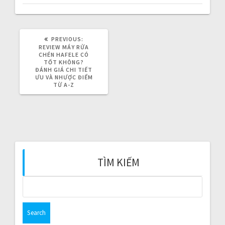
i
g
PREVIOUS:
P
a
R
REVIEW MÁY RỬA
E
CHÉN HAFELE CÓ
V
TỐT KHÔNG?
t
I
ĐÁNH GIÁ CHI TIẾT
O
ƯU VÀ NHƯỢC ĐIỂM
i
U
TỪ A-Z
S
P
o
O
S
T
n
:
TÌM KIẾM
S
e
a
r