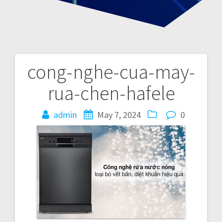
cong-nghe-cua-may-
P
rua-chen-hafele
o
admin
May 7, 2024
0
s
t
n
a
v