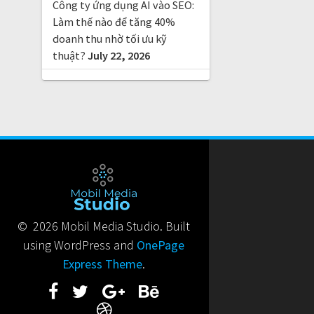
Công ty ứng dụng AI vào SEO:
Làm thế nào để tăng 40%
doanh thu nhờ tối ưu kỹ
thuật?
July 22, 2026
© 2026 Mobil Media Studio. Built
using WordPress and
OnePage
Express Theme
.