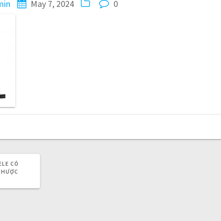
min
May 7, 2024
0
ELE CÓ
 NHƯỢC