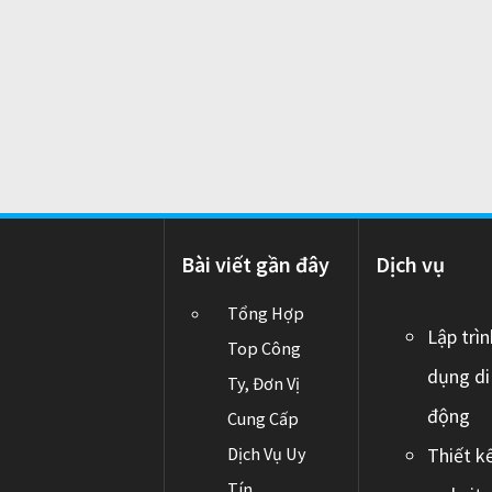
P
i
O
S
T
:
o
n
Bài viết gần đây
Dịch vụ
Tổng Hợp
Lập trì
Top Công
dụng di
Ty, Đơn Vị
động
Cung Cấp
Dịch Vụ Uy
Thiết k
Tín