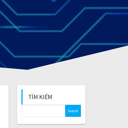
TÌM KIẾM
S
e
a
r