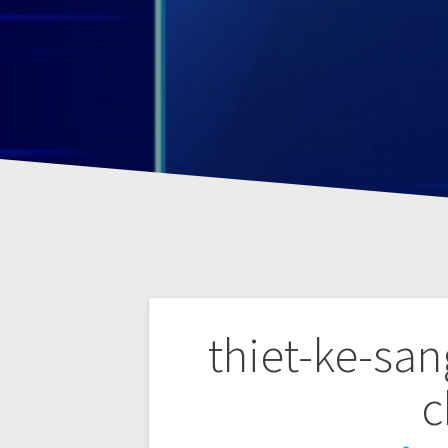
P
thiet-ke-sa
o
c