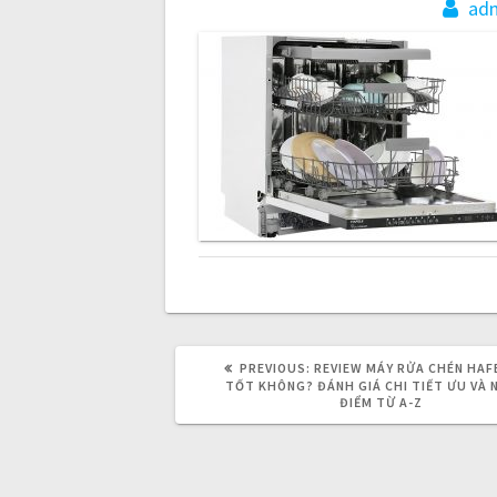
s
ad
t
n
a
v
i
g
PREVIOUS:
P
REVIEW MÁY RỬA CHÉN HAF
R
TỐT KHÔNG? ĐÁNH GIÁ CHI TIẾT ƯU VÀ
a
E
ĐIỂM TỪ A-Z
V
I
O
t
U
S