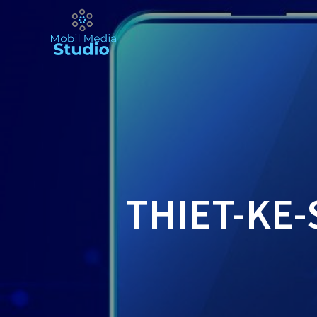
Skip
to
content
THIET-KE