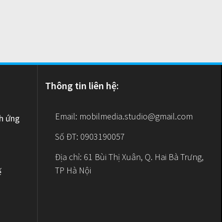
Thông tin liên hệ:
Email:
mobilmedia.studio@gmail.com
nh ứng
Số ĐT: 0903190057
Địa chỉ: 61 Bùi Thị Xuân, Q. Hai Bà Trưng,
TP Hà Nội
ế
e