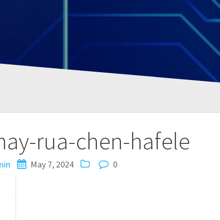
ay-rua-chen-hafele
min
May 7, 2024
0