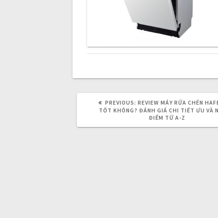
n
a
v
i
PREVIOUS:
P
REVIEW MÁY RỬA CHÉN HAF
R
TỐT KHÔNG? ĐÁNH GIÁ CHI TIẾT ƯU VÀ
g
E
ĐIỂM TỪ A-Z
V
I
O
a
U
S
P
t
O
S
T
:
i