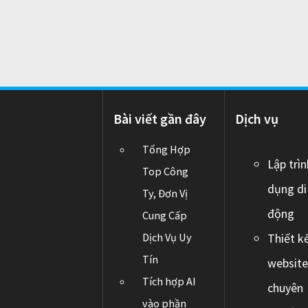
o
n
Bài viết gần đây
Dịch vụ
Tổng Hợp
Lập trì
Top Công
dụng di
Ty, Đơn Vị
động
Cung Cấp
Dịch Vụ Uy
Thiết k
Tín
websit
Tích hợp AI
chuyên
vào phần