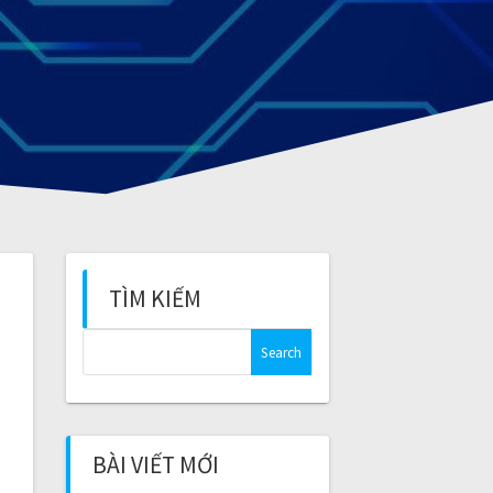
TÌM KIẾM
S
e
a
r
c
BÀI VIẾT MỚI
h