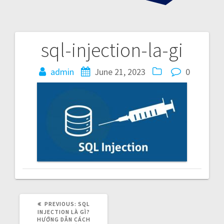
sql-injection-la-gi
P
admin
June 21, 2023
0
o
s
t
n
a
v
i
PREVIOUS:
P
SQL
R
INJECTION LÀ GÌ?
E
HƯỚNG DẪN CÁCH