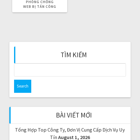
g
V
PHÒNG CHỐNG
I
WEB BỊ TẤN CÔNG
O
a
U
S
t
P
O
S
i
T
:
o
TÌM KIẾM
n
S
e
a
r
c
h
f
BÀI VIẾT MỚI
o
r
Tổng Hợp Top Công Ty, Đơn Vị Cung Cấp Dịch Vụ Uy
:
Tín
August 1, 2026