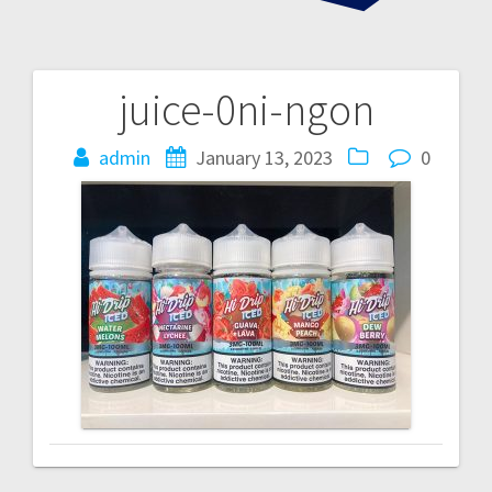
juice-0ni-ngon
P
admin
January 13, 2023
0
o
s
t
n
a
v
i