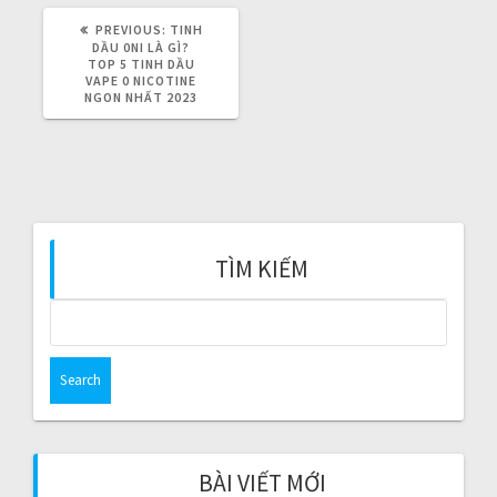
g
PREVIOUS:
P
TINH
a
R
DẦU 0NI LÀ GÌ?
E
TOP 5 TINH DẦU
V
VAPE 0 NICOTINE
t
I
NGON NHẤT 2023
O
U
i
S
P
O
o
S
T
:
n
TÌM KIẾM
S
e
a
r
c
h
f
BÀI VIẾT MỚI
o