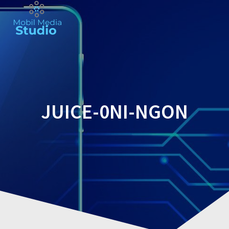
Skip
to
content
JUICE-0NI-NGON