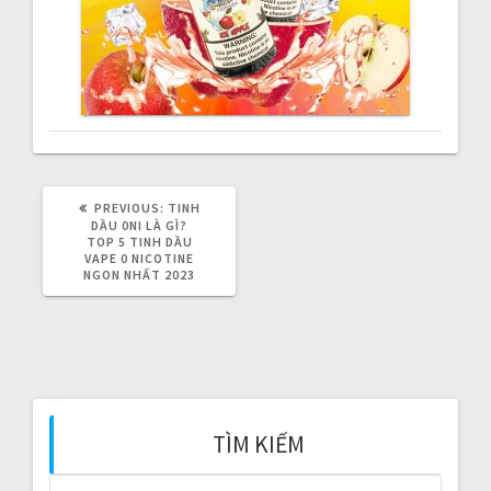
i
g
a
t
i
PREVIOUS:
P
TINH
R
DẦU 0NI LÀ GÌ?
o
E
TOP 5 TINH DẦU
V
VAPE 0 NICOTINE
I
NGON NHẤT 2023
n
O
U
S
P
O
S
T
:
TÌM KIẾM
S