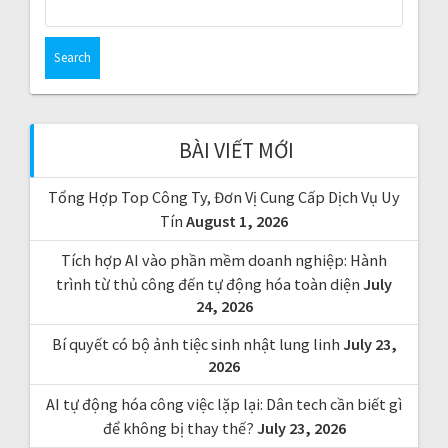
e
a
r
c
h
f
BÀI VIẾT MỚI
o
r
Tổng Hợp Top Công Ty, Đơn Vị Cung Cấp Dịch Vụ Uy
:
Tín
August 1, 2026
Tích hợp AI vào phần mềm doanh nghiệp: Hành
trình từ thủ công đến tự động hóa toàn diện
July
24, 2026
Bí quyết có bộ ảnh tiệc sinh nhật lung linh
July 23,
2026
AI tự động hóa công việc lặp lại: Dân tech cần biết gì
để không bị thay thế?
July 23, 2026