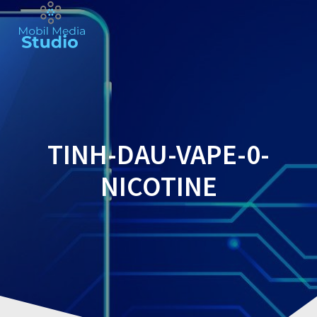
Skip
to
content
TINH-DAU-VAPE-0-
NICOTINE