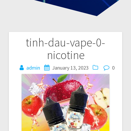
tinh-dau-vape-0-
P
nicotine
o
admin
January 13, 2023
0
s
t
n
a
v