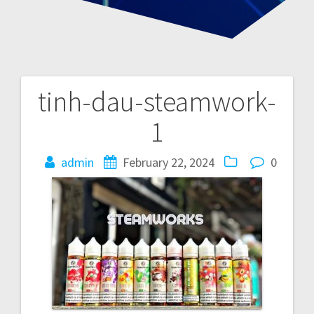
tinh-dau-steamwork-
P
1
o
admin
February 22, 2024
0
s
t
n
a
v