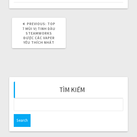
i
g
PREVIOUS:
P
TOP
a
R
7 MÙI VỊ TINH DẦU
E
STEAMWORKS
V
ĐƯỢC CÁC VAPER
t
I
YÊU THÍCH NHẤT
O
i
U
S
P
o
O
S
T
n
:
TÌM KIẾM
S
e
a
r
c
h