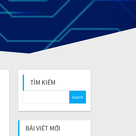
TÌM KIẾM
S
e
a
r
c
BÀI VIẾT MỚI
h