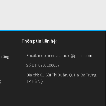
Thông tin liên hệ:
Email:
mobilmedia.studio@gmail.com
nh ứng
Số ĐT: 0903190057
Địa chỉ: 61 Bùi Thị Xuân, Q. Hai Bà Trưng,
TP Hà Nội
ế
e