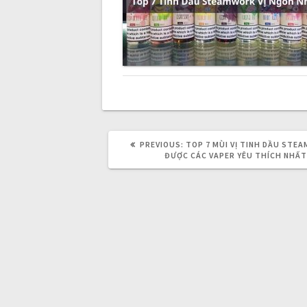
n
a
v
i
PREVIOUS:
P
TOP 7 MÙI VỊ TINH DẦU STE
R
ĐƯỢC CÁC VAPER YÊU THÍCH NHẤT
g
E
V
I
O
a
U
S
P
t
O
S
T
:
i