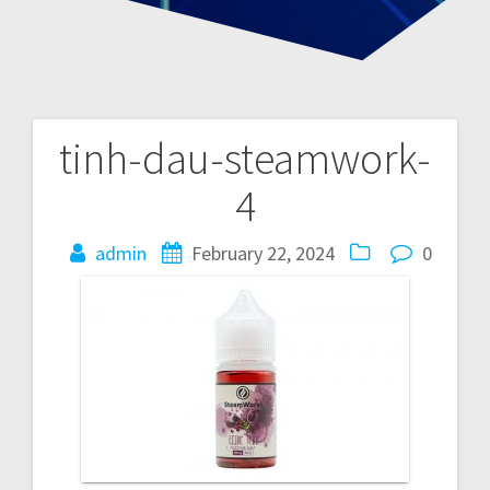
tinh-dau-steamwork-
P
4
o
admin
February 22, 2024
0
s
t
n
a
v