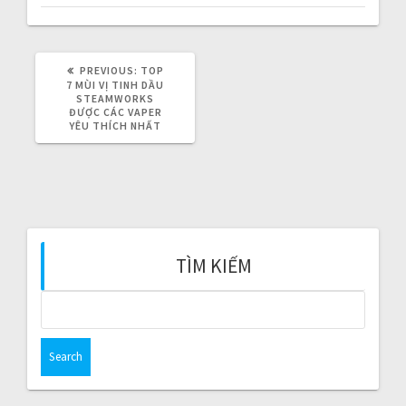
i
g
PREVIOUS:
P
TOP
a
R
7 MÙI VỊ TINH DẦU
E
STEAMWORKS
V
ĐƯỢC CÁC VAPER
t
I
YÊU THÍCH NHẤT
O
i
U
S
P
o
O
S
T
n
:
TÌM KIẾM
S
e
a
r
c
h