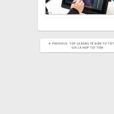
n
a
v
PREVIOUS:
P
TOP 10 BẢNG VẼ ĐIỆN TỬ TỐ
R
i
GIÁ CẢ HỢP TÚI TIỀN
E
V
I
g
O
U
S
P
a
O
S
T
t
:
i