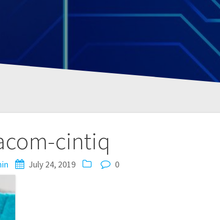
com-cintiq
in
July 24, 2019
0