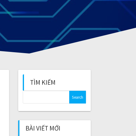
TÌM KIẾM
S
e
a
r
c
BÀI VIẾT MỚI
h