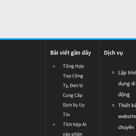
o
n
Bài viết gần đây
Dịch vụ
Tổng Hợp
Lập trì
Top Công
dụng di
Ty, Đơn Vị
động
Cung Cấp
Dịch Vụ Uy
Thiết k
Tín
websit
Tích hợp AI
chuyên
vào phần