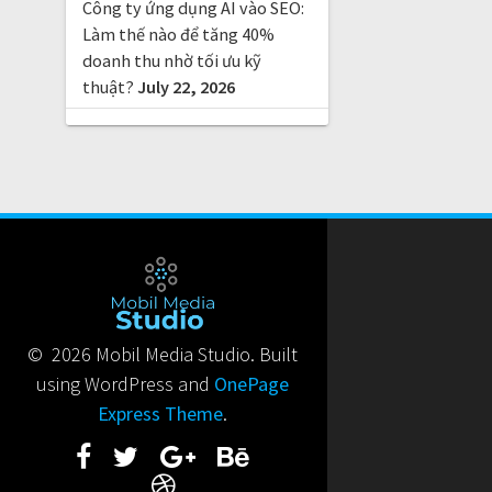
Công ty ứng dụng AI vào SEO:
Làm thế nào để tăng 40%
doanh thu nhờ tối ưu kỹ
thuật?
July 22, 2026
© 2026 Mobil Media Studio. Built
using WordPress and
OnePage
Express Theme
.