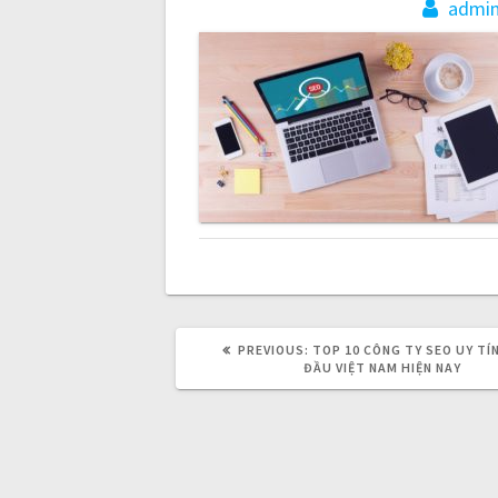
s
admi
t
n
a
v
i
g
PREVIOUS:
P
TOP 10 CÔNG TY SEO UY TÍ
R
ĐẦU VIỆT NAM HIỆN NAY
E
V
a
I
O
U
t
S
P