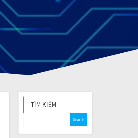
TÌM KIẾM
S
e
a
r