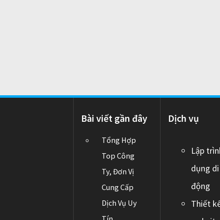
O
S
i
T
:
o
n
Bài viết gần đây
Dịch vụ
Tổng Hợp
Lập trì
Top Công
dụng di
Ty, Đơn Vị
động
Cung Cấp
Dịch Vụ Uy
Thiết k
Tín