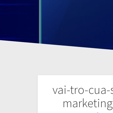
P
vai-tro-cua-
o
marketin