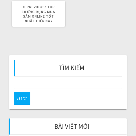
g
PREVIOUS:
P
TOP
a
R
10 ỨNG DỤNG MUA
E
SẮM ONLINE TỐT
V
NHẤT HIỆN NAY
t
I
O
U
i
S
P
O
o
S
T
:
n
TÌM KIẾM
S
e
a
r
c
h
f
BÀI VIẾT MỚI
o
r