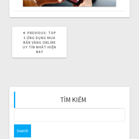
v
i
g
PREVIOUS:
P
TOP
R
5 ỨNG DỤNG MUA
a
E
BÁN VÀNG ONLINE
V
UY TÍN NHẤT HIỆN
I
NAY
t
O
U
S
i
P
O
o
S
T
:
n
TÌM KIẾM
S
e
a
r