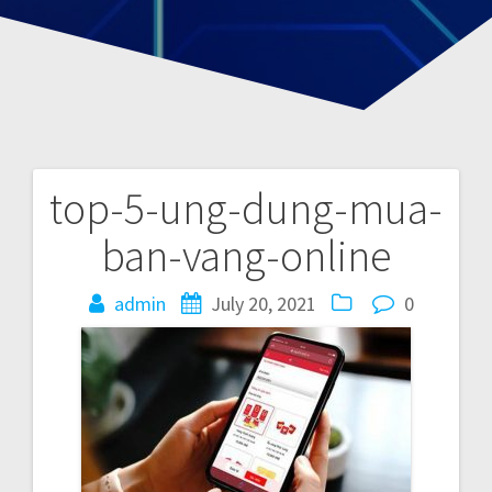
top-5-ung-dung-mua-
P
ban-vang-online
o
admin
July 20, 2021
0
s
t
n
a