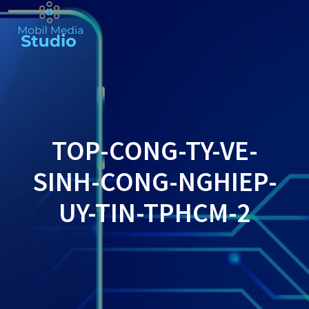
Skip
to
content
TOP-CONG-TY-VE-
SINH-CONG-NGHIEP-
UY-TIN-TPHCM-2