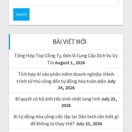
e
a
r
c
h
f
BÀI VIẾT MỚI
o
r
Tổng Hợp Top Công Ty, Đơn Vị Cung Cấp Dịch Vụ Uy
:
Tín
August 1, 2026
Tích hợp AI vào phần mềm doanh nghiệp: Hành
trình từ thủ công đến tự động hóa toàn diện
July
24, 2026
Bí quyết có bộ ảnh tiệc sinh nhật lung linh
July 23,
2026
AI tự động hóa công việc lặp lại: Dân tech cần biết gì
để không bị thay thế?
July 23, 2026