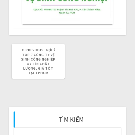
v
i
g
a
PREVIOUS:
P
GỢI Ý
t
R
TOP 7 CÔNG TY VỆ
E
SINH CÔNG NGHIỆP
V
UY TÍN CHẤT
i
I
LƯỢNG, GIÁ TỐT
O
TẠI TPHCM
o
U
S
P
n
O
S
T
:
TÌM KIẾM
S