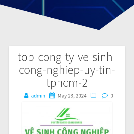
top-cong-ty-ve-sinh-
P
cong-nghiep-uy-tin-
o
tphcm-2
s
admin
May 23, 2024
0
t
n
a