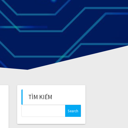
TÌM KIẾM
S
e
a
r