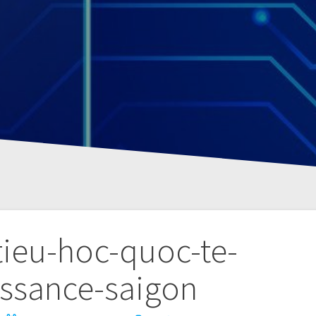
tieu-hoc-quoc-te-
issance-saigon