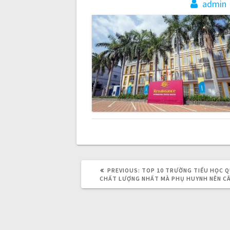
s
admin
t
n
a
v
i
g
PREVIOUS:
P
TOP 10 TRƯỜNG TIỂU HỌC 
R
CHẤT LƯỢNG NHẤT MÀ PHỤ HUYNH NÊN C
a
E
V
I
O
t
U
S