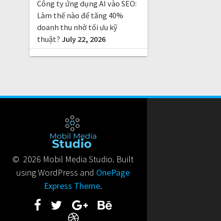
Công ty ứng dụng AI vào SEO:
Làm thế nào để tăng 40%
doanh thu nhờ tối ưu kỹ
thuật?
July 22, 2026
© 2026 Mobil Media Studio. Built
using WordPress and
OnePage
Express Theme
.