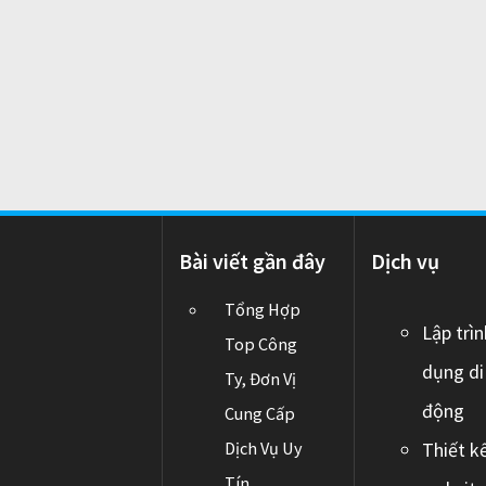
P
i
O
S
T
:
o
n
Bài viết gần đây
Dịch vụ
Tổng Hợp
Lập trì
Top Công
dụng di
Ty, Đơn Vị
động
Cung Cấp
Dịch Vụ Uy
Thiết k
Tín