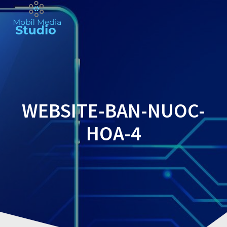
Skip
to
content
WEBSITE-BAN-NUOC-
HOA-4