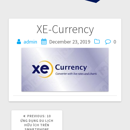
XE-Currency
P
admin
December 23, 2019
0
o
s
t
n
a
v
i
PREVIOUS:
P
10
R
ỨNG DỤNG DU LỊCH
E
HỮU ÍCH TRÊN
V
SMARTPHONE