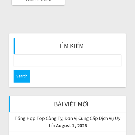
g
I
O
a
U
S
P
t
O
S
T
i
:
TÌM KIẾM
o
S
n
e
a
r
c
h
f
BÀI VIẾT MỚI
o
r
Tổng Hợp Top Công Ty, Đơn Vị Cung Cấp Dịch Vụ Uy
:
Tín
August 1, 2026