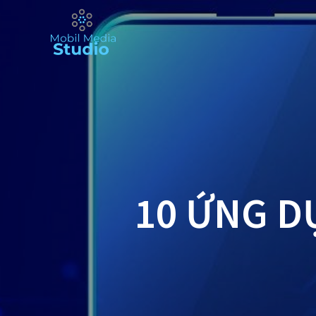
Skip
to
content
10 ỨNG D