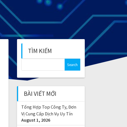
TÌM KIẾM
S
e
a
r
c
BÀI VIẾT MỚI
h
f
Tổng Hợp Top Công Ty, Đơn
o
r
Vị Cung Cấp Dịch Vụ Uy Tín
August 1, 2026
: