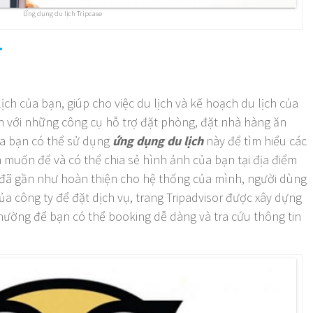
Ứng dụng du lịch Tripcase
r
ịch của bạn, giúp cho việc du lịch và kế hoạch du lịch của
 với những công cụ hỗ trợ đặt phòng, đặt nhà hàng ăn
a bạn có thể sử dụng
ứng dụng du lịch
này để tìm hiểu các
ạn muốn để và có thể chia sẻ hình ảnh của bạn tại địa điểm
or đã gần như hoàn thiện cho hệ thống của mình, người dùng
ủa công ty để đặt dịch vụ, trang Tripadvisor được xây dựng
ường để bạn có thể booking dễ dàng và tra cứu thông tin