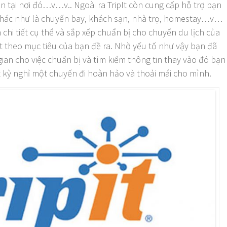
n tại nơi đó…v…v.. Ngoài ra TripIt còn cung cấp hỗ trợ bạn
 khác như là chuyến bay, khách sạn, nhà trọ, homestay…v…
 chi tiết cụ thể và sắp xếp chuẩn bị cho chuyến du lịch của
 theo mục tiêu của bạn đề ra. Nhờ yếu tố như vậy bạn đã
 gian cho việc chuẩn bị và tìm kiếm thông tin thay vào đó bạn
 kỳ nghỉ một chuyến đi hoàn hảo và thoải mái cho mình.