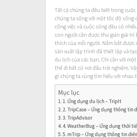
a
Tất cả chúng ta đều biết trong cuộc
v
chúng ta sống với một tốc độ sống c
công việc và cuộc sống đều có nhiều 
i
con người cần được thư giản giải trí
thích của mỗi người. Nắm bắt được 
g
sản xuất lập trình đã thiết lập và 
du lịch của các bạn. Chỉ cần với một
a
thể đi bất cứ nơi đâu trải nghiệm. V
gì chúng ta cùng tìm hiểu với nhau 
t
Mục lục
i
1. Ứng dụng du lịch – TripIt
2. TripCase – Ứng dụng thông tin d
o
3. TripAdvisor
4. WeatherBug – Ứng dụng thời tiết
n
5. mTrip – Ứng dụng thông tin điể