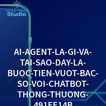
Skip
to
content
AI-AGENT-LA-GI-VA-
TAI-SAO-DAY-LA-
BUOC-TIEN-VUOT-BAC-
SO-VOI-CHATBOT-
THONG-THUONG-
491EE14B