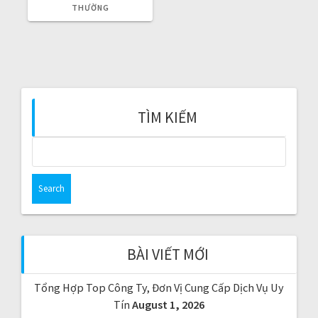
n
U
THƯỜNG
S
P
O
S
T
:
TÌM KIẾM
S
e
a
r
c
h
f
BÀI VIẾT MỚI
o
r
Tổng Hợp Top Công Ty, Đơn Vị Cung Cấp Dịch Vụ Uy
:
Tín
August 1, 2026