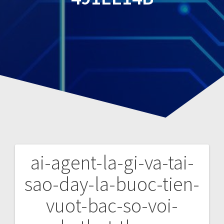
ai-agent-la-gi-va-tai-
P
sao-day-la-buoc-tien-
o
vuot-bac-so-voi-
s