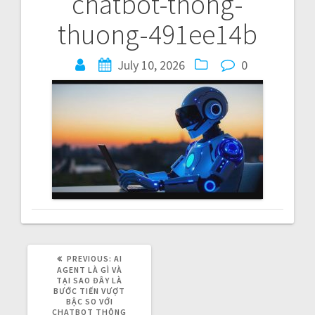
chatbot-thong-
t
thuong-491ee14b
n
July 10, 2026
0
a
v
i
g
a
t
i
PREVIOUS:
P
AI
R
AGENT LÀ GÌ VÀ
o
E
TẠI SAO ĐÂY LÀ
V
BƯỚC TIẾN VƯỢT
I
BẬC SO VỚI
O
CHATBOT THÔNG