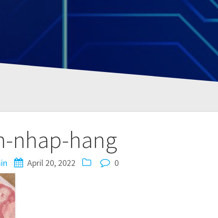
n-nhap-hang
in
April 20, 2022
0