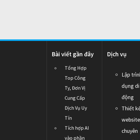
o
n
Bài viết gần đây
Dịch vụ
Tổng Hợp
Lập trì
Top Công
dụng di
Ty, Đơn Vị
động
Cung Cấp
Dịch Vụ Uy
Thiết k
Tín
websit
Tích hợp AI
chuyên
vào phần