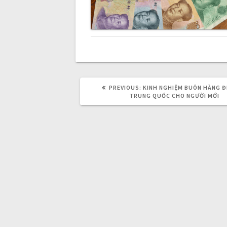
n
a
v
PREVIOUS:
P
KINH NGHIỆM BUÔN HÀNG Đ
i
R
TRUNG QUỐC CHO NGƯỜI MỚI
E
V
I
g
O
U
S
a
P
O
S
T
t
:
i