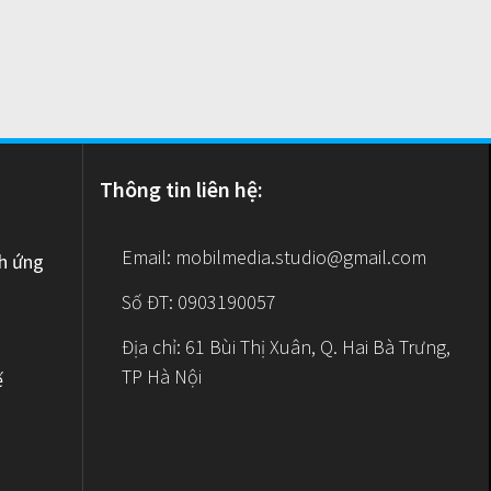
Thông tin liên hệ:
Email:
mobilmedia.studio@gmail.com
nh ứng
Số ĐT: 0903190057
Địa chỉ: 61 Bùi Thị Xuân, Q. Hai Bà Trưng,
TP Hà Nội
ế
e