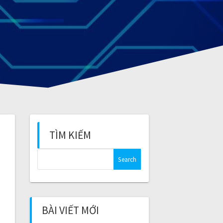
TÌM KIẾM
S
e
a
r
c
BÀI VIẾT MỚI
h