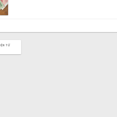
IỆN TỬ