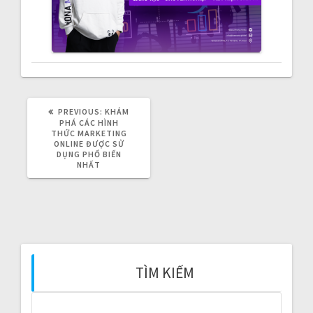
v
i
g
a
PREVIOUS:
P
KHÁM
t
R
PHÁ CÁC HÌNH
E
THỨC MARKETING
V
ONLINE ĐƯỢC SỬ
i
I
DỤNG PHỔ BIẾN
O
NHẤT
U
o
S
P
O
n
S
T
:
TÌM KIẾM
S