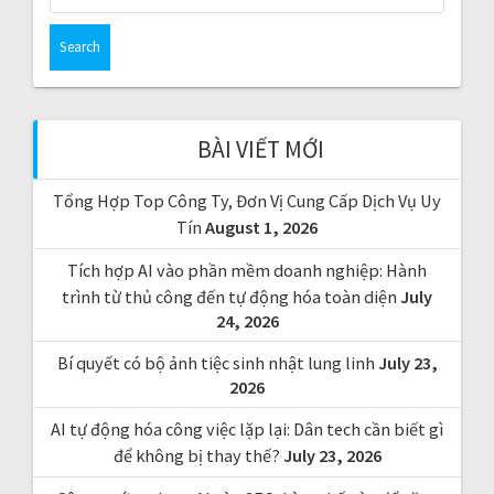
e
a
r
c
h
f
BÀI VIẾT MỚI
o
r
Tổng Hợp Top Công Ty, Đơn Vị Cung Cấp Dịch Vụ Uy
:
Tín
August 1, 2026
Tích hợp AI vào phần mềm doanh nghiệp: Hành
trình từ thủ công đến tự động hóa toàn diện
July
24, 2026
Bí quyết có bộ ảnh tiệc sinh nhật lung linh
July 23,
2026
AI tự động hóa công việc lặp lại: Dân tech cần biết gì
để không bị thay thế?
July 23, 2026