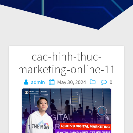
cac-hinh-thuc-
P
marketing-online-11
o
admin
May 30, 2024
0
s
t
n
a