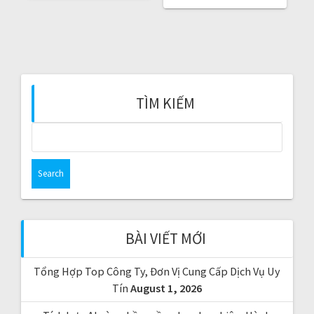
U
S
S
T
P
:
O
S
T
:
TÌM KIẾM
S
e
a
r
c
h
f
BÀI VIẾT MỚI
o
r
Tổng Hợp Top Công Ty, Đơn Vị Cung Cấp Dịch Vụ Uy
:
Tín
August 1, 2026