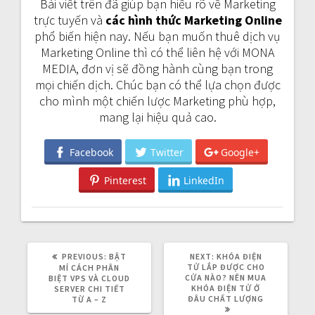
Bài viết trên đã giúp bạn hiểu rõ về Marketing
trực tuyến và
các hình thức Marketing Online
phổ biến hiện nay. Nếu bạn muốn thuê dịch vụ
Marketing Online thì có thể liên hệ với MONA
MEDIA, đơn vị sẽ đồng hành cùng bạn trong
mọi chiến dịch. Chúc bạn có thể lựa chọn được
cho mình một chiến lược Marketing phù hợp,
mang lại hiệu quả cao.
Facebook
Twitter
Google+
Pinterest
LinkedIn
PREVIOUS:
P
BẬT
NEXT:
N
KHÓA ĐIỆN
R
TỬ LẮP ĐƯỢC CHO
E
MÍ CÁCH PHÂN
E
CỬA NÀO? NÊN MUA
X
BIỆT VPS VÀ CLOUD
V
KHÓA ĐIỆN TỬ Ở
T
SERVER CHI TIẾT
I
ĐÂU CHẤT LƯỢNG
P
TỪ A – Z
O
O