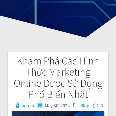
Khám Phá Các Hình
P
Thức Marketing
o
Online Được Sử Dụng
s
Phổ Biến Nhất
t
admin
May 30, 2024
Blog
0
n