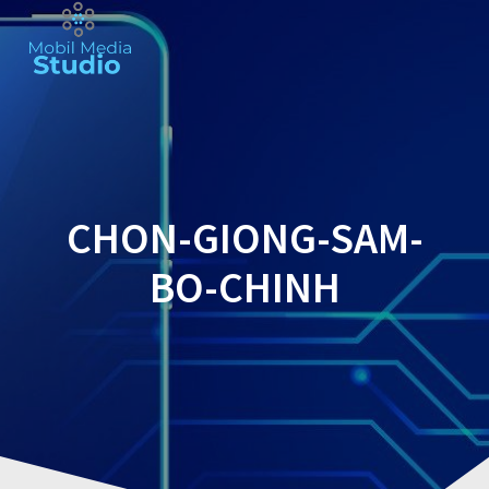
Skip
to
content
CHON-GIONG-SAM-
BO-CHINH