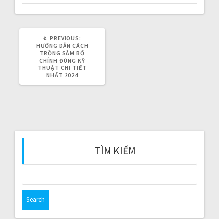
i
g
PREVIOUS:
P
a
R
HƯỚNG DẪN CÁCH
E
TRỒNG SÂM BỐ
V
CHÍNH ĐÚNG KỸ
t
I
THUẬT CHI TIẾT
O
NHẤT 2024
i
U
S
P
o
O
S
T
n
:
TÌM KIẾM
S
e
a
r
c