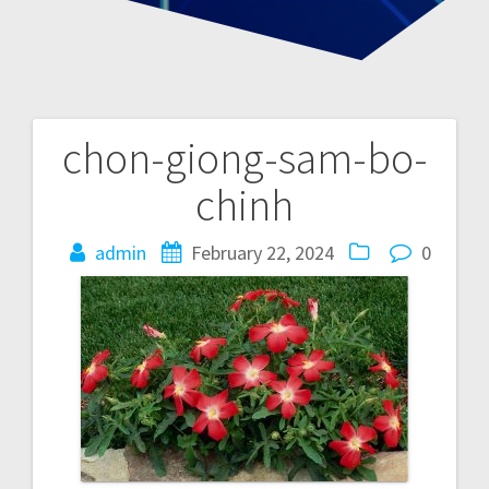
chon-giong-sam-bo-
P
chinh
o
admin
February 22, 2024
0
s
t
n
a
v