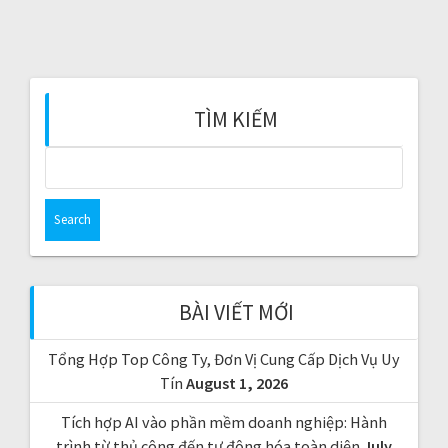
P
:
O
S
T
:
TÌM KIẾM
S
e
a
r
c
h
f
BÀI VIẾT MỚI
o
r
Tổng Hợp Top Công Ty, Đơn Vị Cung Cấp Dịch Vụ Uy
:
Tín
August 1, 2026
Tích hợp AI vào phần mềm doanh nghiệp: Hành
trình từ thủ công đến tự động hóa toàn diện
July