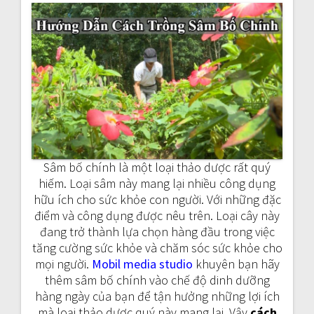
a
v
i
g
a
t
Sâm bố chính là một loại thảo dược rất quý
i
hiếm. Loại sâm này mang lại nhiều công dụng
hữu ích cho sức khỏe con người. Với những đặc
o
điểm và công dụng được nêu trên. Loại cây này
đang trở thành lựa chọn hàng đầu trong việc
n
tăng cường sức khỏe và chăm sóc sức khỏe cho
mọi người.
Mobil media studio
khuyên bạn hãy
thêm sâm bố chính vào chế độ dinh dưỡng
hàng ngày của bạn để tận hưởng những lợi ích
mà loại thảo dược quý này mang lại. Vậy
cách