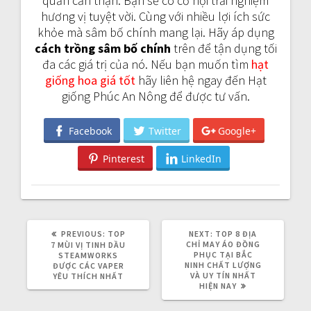
quản cẩn thận. Bạn sẽ có cơ hội trải nghiệm
hương vị tuyệt vời. Cùng với nhiều lợi ích sức
khỏe mà sâm bố chính mang lại. Hãy áp dụng
cách trồng sâm bố chính
trên để tận dụng tối
đa các giá trị của nó. Nếu bạn muốn tìm
hạt
giống hoa giá tốt
hãy liên hệ ngay đến Hạt
giống Phúc An Nông để được tư vấn.
Facebook
Twitter
Google+
Pinterest
LinkedIn
PREVIOUS:
P
TOP
NEXT:
N
TOP 8 ĐỊA
R
CHỈ MAY ÁO ĐỒNG
E
7 MÙI VỊ TINH DẦU
E
PHỤC TẠI BẮC
X
STEAMWORKS
V
NINH CHẤT LƯỢNG
T
ĐƯỢC CÁC VAPER
I
VÀ UY TÍN NHẤT
P
YÊU THÍCH NHẤT
O
HIỆN NAY
O
U
S
S
T