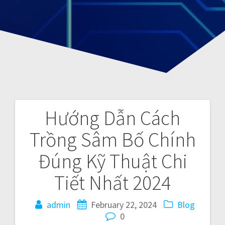
Hướng Dẫn Cách
P
Trồng Sâm Bố Chính
o
Đúng Kỹ Thuật Chi
s
Tiết Nhất 2024
t
admin
February 22, 2024
Blog
n
0