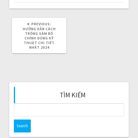
i
g
PREVIOUS:
P
a
R
HƯỚNG DẪN CÁCH
E
TRỒNG SÂM BỐ
V
CHÍNH ĐÚNG KỸ
t
I
THUẬT CHI TIẾT
O
NHẤT 2024
i
U
S
P
o
O
S
T
n
:
TÌM KIẾM
S
e
a
r
c