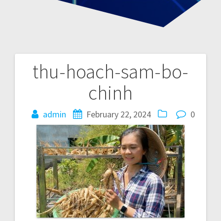
thu-hoach-sam-bo-
P
chinh
o
admin
February 22, 2024
0
s
t
n
a
v