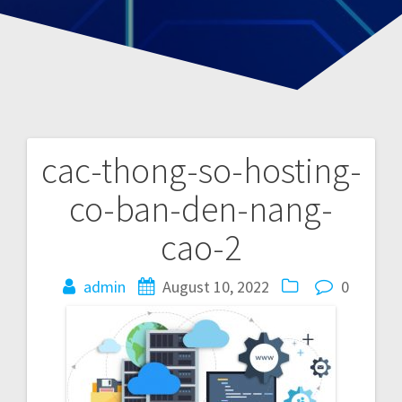
cac-thong-so-hosting-
P
co-ban-den-nang-
o
cao-2
s
admin
August 10, 2022
0
t
n
a