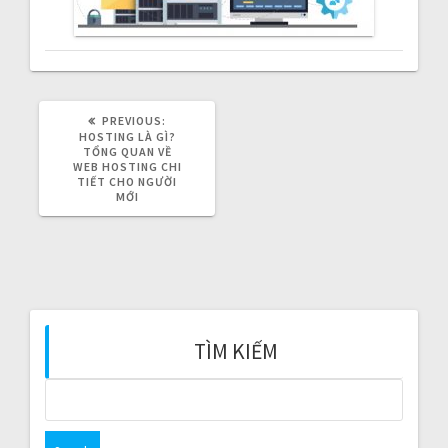
v
i
g
PREVIOUS:
P
a
R
HOSTING LÀ GÌ?
E
TỔNG QUAN VỀ
V
WEB HOSTING CHI
t
I
TIẾT CHO NGƯỜI
O
MỚI
U
i
S
P
o
O
S
T
n
:
TÌM KIẾM
S
e
a