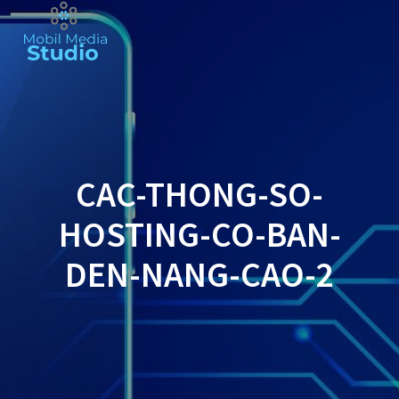
Skip
to
content
CAC-THONG-SO-
HOSTING-CO-BAN-
DEN-NANG-CAO-2