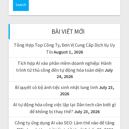
a
r
c
h
f
BÀI VIẾT MỚI
o
r
Tổng Hợp Top Công Ty, Đơn Vị Cung Cấp Dịch Vụ Uy
:
Tín
August 1, 2026
Tích hợp AI vào phần mềm doanh nghiệp: Hành
trình từ thủ công đến tự động hóa toàn diện
July
24, 2026
Bí quyết có bộ ảnh tiệc sinh nhật lung linh
July 23,
2026
AI tự động hóa công việc lặp lại: Dân tech cần biết gì
để không bị thay thế?
July 23, 2026
Công ty ứng dụng AI vào SEO: Làm thế nào để tăng