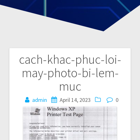
cach-khac-phuc-loi-
P
may-photo-bi-lem-
o
muc
s
admin
April 14, 2023
0
t
n
a