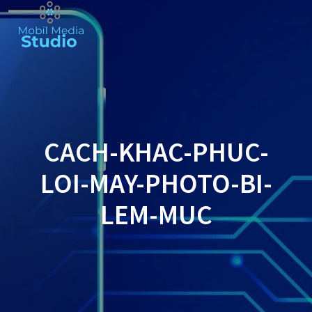
Skip
to
content
CACH-KHAC-PHUC-
LOI-MAY-PHOTO-BI-
LEM-MUC