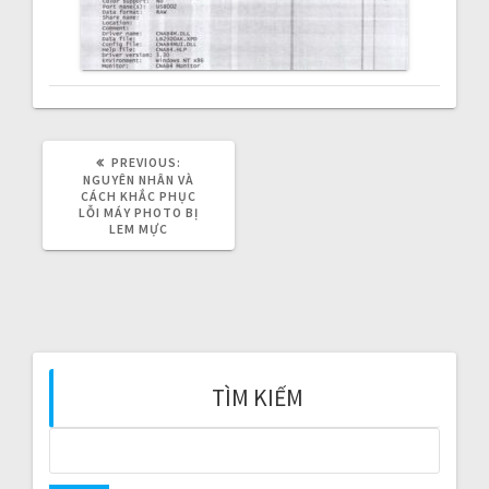
v
i
g
a
PREVIOUS:
P
R
NGUYÊN NHÂN VÀ
t
E
CÁCH KHẮC PHỤC
V
LỖI MÁY PHOTO BỊ
I
LEM MỰC
i
O
U
S
o
P
O
n
S
T
:
TÌM KIẾM
S
e