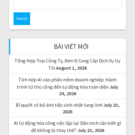
S
e
a
r
c
h
f
BÀI VIẾT MỚI
o
r
Tổng Hợp Top Công Ty, Đơn Vị Cung Cấp Dịch Vụ Uy
:
Tín
August 1, 2026
Tích hợp AI vào phần mềm doanh nghiệp: Hành
trình từ thủ công đến tự động hóa toàn diện
July
24, 2026
Bí quyết có bộ ảnh tiệc sinh nhật lung linh
July 23,
2026
AI tự động hóa công việc lặp lại: Dân tech cần biết gì
để không bị thay thế?
July 23, 2026