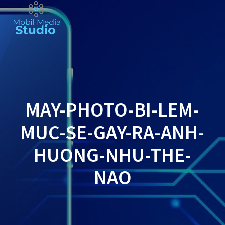
Skip
to
content
MAY-PHOTO-BI-LEM-
MUC-SE-GAY-RA-ANH-
HUONG-NHU-THE-
NAO