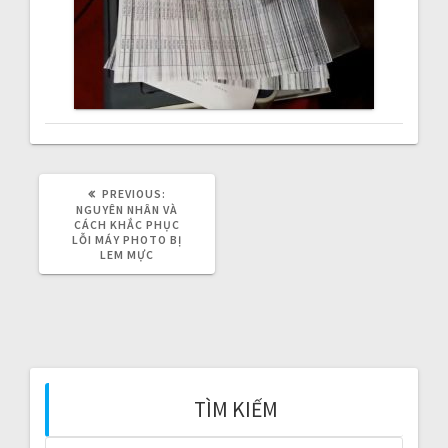
a
v
i
g
a
PREVIOUS:
P
R
NGUYÊN NHÂN VÀ
t
E
CÁCH KHẮC PHỤC
V
LỖI MÁY PHOTO BỊ
I
LEM MỰC
i
O
U
S
o
P
O
n
S
T
:
TÌM KIẾM