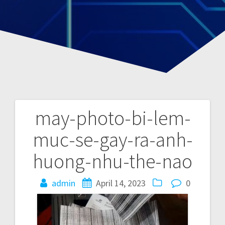
may-photo-bi-lem-
P
muc-se-gay-ra-anh-
o
huong-nhu-the-nao
s
admin
April 14, 2023
0
t
n