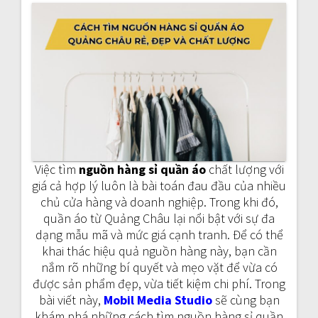
a
v
i
g
a
t
Việc tìm
nguồn hàng sỉ quần áo
chất lượng với
i
giá cả hợp lý luôn là bài toán đau đầu của nhiều
chủ cửa hàng và doanh nghiệp. Trong khi đó,
o
quần áo từ Quảng Châu lại nổi bật với sự đa
dạng mẫu mã và mức giá cạnh tranh. Để có thể
n
khai thác hiệu quả nguồn hàng này, bạn cần
nắm rõ những bí quyết và mẹo vặt để vừa có
được sản phẩm đẹp, vừa tiết kiệm chi phí. Trong
bài viết này,
Mobil Media Studio
sẽ cùng bạn
khám phá những cách tìm nguồn hàng sỉ quần