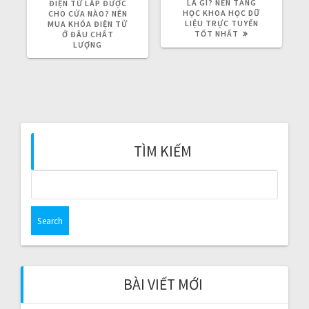
R
LÀ GÌ? NỀN TẢNG
E
ĐIỆN TỬ LẮP ĐƯỢC
E
HỌC KHOA HỌC DỮ
X
CHO CỬA NÀO? NÊN
V
LIỆU TRỰC TUYẾN
T
MUA KHÓA ĐIỆN TỬ
I
TỐT NHẤT
P
Ở ĐÂU CHẤT
O
O
LƯỢNG
U
S
S
T
P
:
O
S
T
:
TÌM KIẾM
S
e
a
r
c
h
f
BÀI VIẾT MỚI
o
r