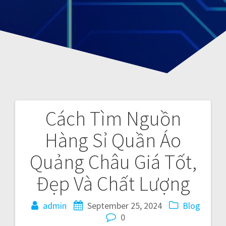
Cách Tìm Nguồn
P
Hàng Sỉ Quần Áo
o
Quảng Châu Giá Tốt,
s
Đẹp Và Chất Lượng
t
admin
September 25, 2024
Blog
n
0