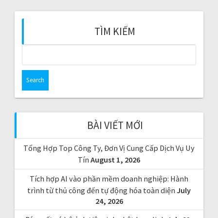
:
TÌM KIẾM
S
e
a
r
c
h
f
BÀI VIẾT MỚI
o
r
Tổng Hợp Top Công Ty, Đơn Vị Cung Cấp Dịch Vụ Uy
:
Tín
August 1, 2026
Tích hợp AI vào phần mềm doanh nghiệp: Hành
trình từ thủ công đến tự động hóa toàn diện
July
24, 2026