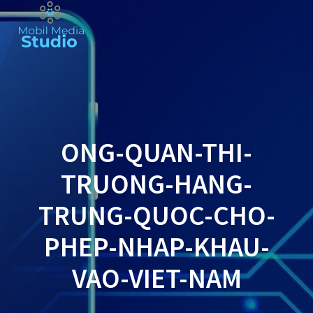
Skip
to
content
ONG-QUAN-THI-
TRUONG-HANG-
TRUNG-QUOC-CHO-
PHEP-NHAP-KHAU-
VAO-VIET-NAM