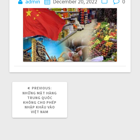
admin
December 20, 2022
0
n
a
v
i
g
a
t
PREVIOUS:
P
R
NHỮNG MẶT HÀNG
i
E
TRUNG QUỐC
V
KHÔNG CHO PHÉP
I
NHẬP KHẨU VÀO
o
O
VIỆT NAM
U
S
n
P
O
S
T