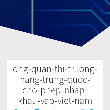
ong-quan-thi-truong-
P
hang-trung-quoc-
o
cho-phep-nhap-
s
khau-vao-viet-nam
t