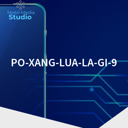
Skip
to
content
PO-XANG-LUA-LA-GI-9