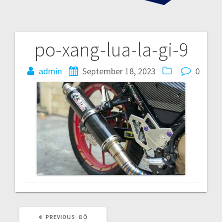
po-xang-lua-la-gi-9
P
admin
September 18, 2023
0
o
s
t
n
a
v
i
PREVIOUS:
P
ĐỘ