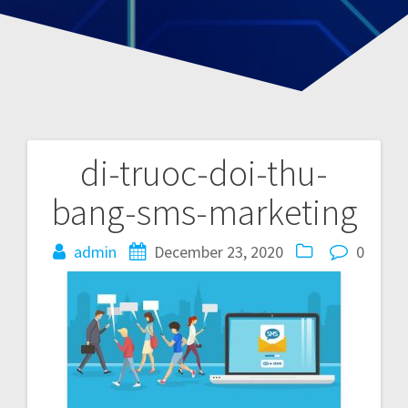
di-truoc-doi-thu-
P
bang-sms-marketing
o
admin
December 23, 2020
0
s
t
n
a