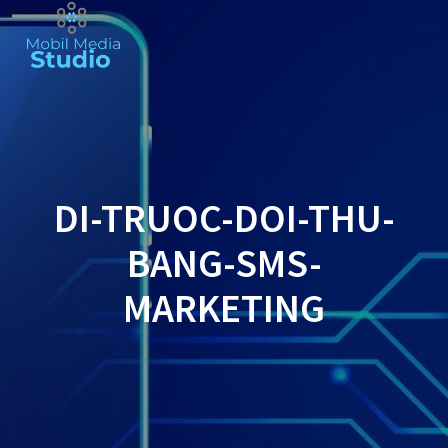
Skip
to
content
DI-TRUOC-DOI-THU-
BANG-SMS-
MARKETING