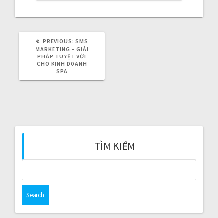
v
i
g
PREVIOUS:
P
SMS
R
MARKETING – GIẢI
E
PHÁP TUYỆT VỜI
a
V
CHO KINH DOANH
I
SPA
O
t
U
S
P
i
O
S
T
o
:
TÌM KIẾM
n
S
e
a
r
c