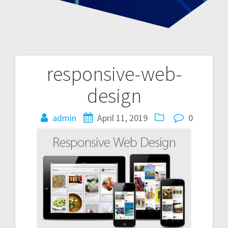
responsive-web-
P
design
o
admin
April 11, 2019
0
s
t
n
a
v