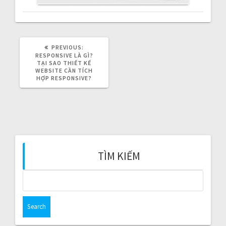
i
g
a
PREVIOUS:
P
R
RESPONSIVE LÀ GÌ?
E
t
TẠI SAO THIẾT KẾ
V
WEBSITE CẦN TÍCH
I
HỢP RESPONSIVE?
i
O
U
S
o
P
O
S
n
T
:
TÌM KIẾM
S
e
a
r
c