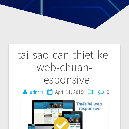
tai-sao-can-thiet-ke-
P
web-chuan-
o
responsive
s
admin
April 11, 2019
0
t
n
a