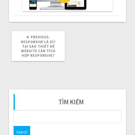
v
i
g
PREVIOUS:
P
a
R
RESPONSIVE LÀ GÌ?
E
TẠI SAO THIẾT KẾ
V
WEBSITE CẦN TÍCH
t
I
HỢP RESPONSIVE?
O
i
U
S
P
o
O
S
T
n
:
TÌM KIẾM
S
e
a
r