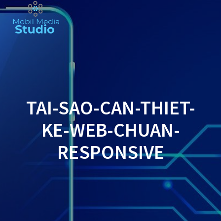
Skip
to
content
TAI-SAO-CAN-THIET-
KE-WEB-CHUAN-
RESPONSIVE