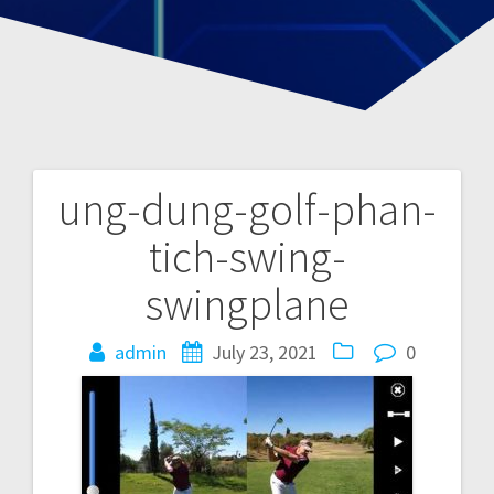
ung-dung-golf-phan-
P
tich-swing-
o
swingplane
s
admin
July 23, 2021
0
t
n
a