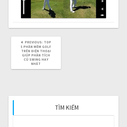
v
i
g
a
PREVIOUS:
P
TOP
R
5 PHẦN MỀM GOLF
t
E
TRÊN ĐIỆN THOẠI
V
GIÚP PHÂN TÍCH
I
CÚ SWING HAY
i
O
NHẤT
U
S
o
P
O
n
S
T
:
TÌM KIẾM
S
e