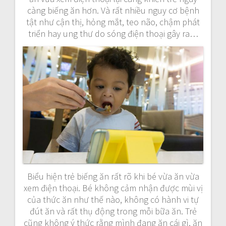
càng biếng ăn hơn. Và rất nhiều nguy cơ bệnh
tật như cận thị, hỏng mắt, teo não, chậm phát
triển hay ung thư do sóng điện thoại gây ra…
Biểu hiện trẻ biếng ăn rất rõ khi bé vừa ăn vừa
xem điện thoại. Bé không cảm nhận được mùi vị
của thức ăn như thế nào, không có hành vi tự
đút ăn và rất thụ động trong mỗi bữa ăn. Trẻ
cũng không ý thức rằng mình đang ăn cái gì, ăn