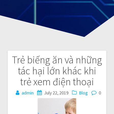
Trẻ biếng ăn và những
P
tác hại lớn khác khi
o
trẻ xem điện thoại
s
admin
July 22, 2019
Blog
0
t
n