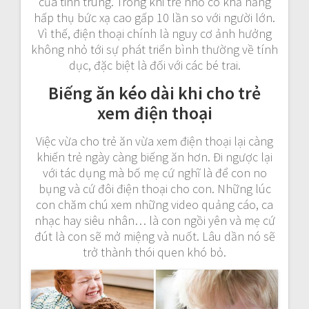
của tinh trùng. Trong khi trẻ nhỏ có khả năng
hấp thụ bức xạ cao gấp 10 lần so với người lớn.
Vì thế, điện thoại chính là nguy cơ ảnh hưởng
không nhỏ tới sự phát triển bình thường về tính
dục, đặc biệt là đối với các bé trai.
Biếng ăn kéo dài khi cho trẻ
xem điện thoại
Việc vừa cho trẻ ăn vừa xem điện thoại lại càng
khiến trẻ ngày càng biếng ăn hơn. Đi ngược lại
với tác dụng mà bố mẹ cứ nghĩ là để con no
bụng và cứ đôi điện thoại cho con. Những lúc
con chăm chú xem những video quảng cáo, ca
nhạc hay siêu nhân… là con ngồi yên và mẹ cứ
đút là con sẽ mở miệng và nuốt. Lâu dần nó sẽ
trở thành thói quen khó bỏ.