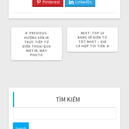
Pinterest
LinkedIn
PREVIOUS:
P
NEXT:
N
TOP 10
R
BẢNG VẼ ĐIỆN TỬ
E
HƯỚNG DẪN IN
E
TỐT NHẤT – GIÁ
X
TRỰC TIẾP TỪ
V
CẢ HỢP TÚI TIỀN
T
ĐIỆN THOẠI QUA
I
P
MÁY IN, MÁY
O
O
PHOTO
U
S
S
T
P
:
O
S
T
:
TÌM KIẾM
S
e
a