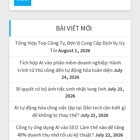
r
c
h
f
BÀI VIẾT MỚI
o
r
Tổng Hợp Top Công Ty, Đơn Vị Cung Cấp Dịch Vụ Uy
:
Tín
August 1, 2026
Tích hợp AI vào phần mềm doanh nghiệp: Hành
trình từ thủ công đến tự động hóa toàn diện
July
24, 2026
Bí quyết có bộ ảnh tiệc sinh nhật lung linh
July 23,
2026
AI tự động hóa công việc lặp lại: Dân tech cần biết gì
để không bị thay thế?
July 23, 2026
Công ty ứng dụng AI vào SEO: Làm thế nào để tăng
40% doanh thu nhờ tối ưu kỹ thuật?
July 22, 2026