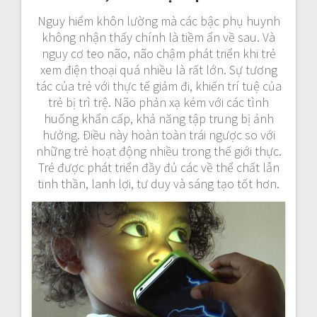
Nguy hiểm khôn lường mà các bậc phụ huynh
không nhận thấy chính là tiềm ẩn về sau. Và
nguy cơ teo não, não chậm phát triển khi trẻ
xem điện thoại quá nhiều là rất lớn. Sự tương
tác của trẻ với thực tế giảm đi, khiến trí tuệ của
trẻ bị trì trệ. Não phản xạ kém với các tình
huống khẩn cấp, khả năng tập trung bị ảnh
hưởng. Điều này hoàn toàn trái ngược so với
những trẻ hoạt động nhiều trong thế giới thực.
Trẻ được phát triển đầy đủ các về thể chất lẫn
tinh thần, lanh lợi, tư duy và sáng tạo tốt hơn.