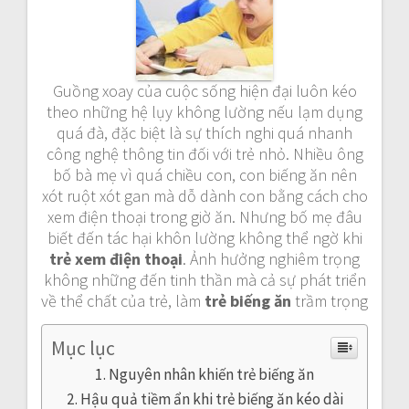
a
v
i
Guồng xoay của cuộc sống hiện đại luôn kéo
theo những hệ lụy không lường nếu lạm dụng
g
quá đà, đặc biệt là sự thích nghi quá nhanh
công nghệ thông tin đối với trẻ nhỏ. Nhiều ông
a
bố bà mẹ vì quá chiều con, con biếng ăn nên
xót ruột xót gan mà dỗ dành con bằng cách cho
t
xem điện thoại trong giờ ăn. Nhưng bố mẹ đâu
biết đến tác hại khôn lường không thể ngờ khi
i
trẻ xem điện thoại
. Ảnh hưởng nghiêm trọng
o
không những đến tinh thần mà cả sự phát triển
về thể chất của trẻ, làm
trẻ biếng ăn
trầm trọng
n
Mục lục
Nguyên nhân khiến trẻ biếng ăn
Hậu quả tiềm ẩn khi trẻ biếng ăn kéo dài