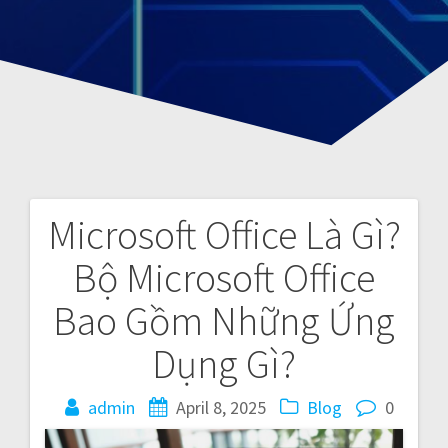
Microsoft Office Là Gì?
P
Bộ Microsoft Office
o
Bao Gồm Những Ứng
s
Dụng Gì?
t
admin
April 8, 2025
Blog
0
n