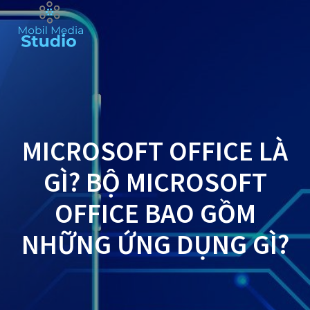
Skip
to
content
MICROSOFT OFFICE LÀ
GÌ? BỘ MICROSOFT
OFFICE BAO GỒM
NHỮNG ỨNG DỤNG GÌ?