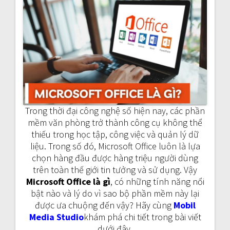
a
v
i
g
a
Trong thời đại công nghệ số hiện nay, các phần
t
mềm văn phòng trở thành công cụ không thể
i
thiếu trong học tập, công việc và quản lý dữ
liệu. Trong số đó, Microsoft Office luôn là lựa
o
chọn hàng đầu được hàng triệu người dùng
trên toàn thế giới tin tưởng và sử dụng. Vậy
n
Microsoft Office là gì
, có những tính năng nổi
bật nào và lý do vì sao bộ phần mềm này lại
được ưa chuộng đến vậy? Hãy cùng
Mobil
Media Studio
khám phá chi tiết trong bài viết
dưới đây.