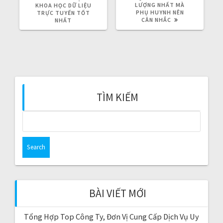
V
LƯỢNG NHẤT MÀ
T
KHOA HỌC DỮ LIỆU
I
PHỤ HUYNH NÊN
P
TRỰC TUYẾN TỐT
O
CÂN NHẮC
O
NHẤT
U
S
S
T
P
:
O
S
T
:
TÌM KIẾM
S
e
a
r
c
h
f
BÀI VIẾT MỚI
o
r
Tổng Hợp Top Công Ty, Đơn Vị Cung Cấp Dịch Vụ Uy
: