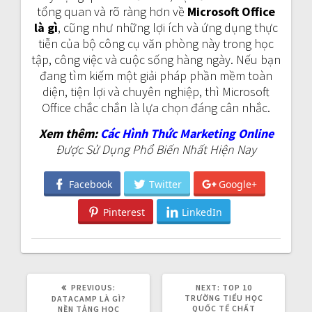
tổng quan và rõ ràng hơn về
Microsoft Office
là gì
, cũng như những lợi ích và ứng dụng thực
tiễn của bộ công cụ văn phòng này trong học
tập, công việc và cuộc sống hàng ngày. Nếu bạn
đang tìm kiếm một giải pháp phần mềm toàn
diện, tiện lợi và chuyên nghiệp, thì Microsoft
Office chắc chắn là lựa chọn đáng cân nhắc.
Xem thêm:
Các Hình Thức Marketing Online
Được Sử Dụng Phổ Biến Nhất Hiện Nay
Facebook
Twitter
Google+
Pinterest
LinkedIn
PREVIOUS:
P
NEXT:
N
TOP 10
R
TRƯỜNG TIỂU HỌC
E
DATACAMP LÀ GÌ?
E
QUỐC TẾ CHẤT
X
NỀN TẢNG HỌC