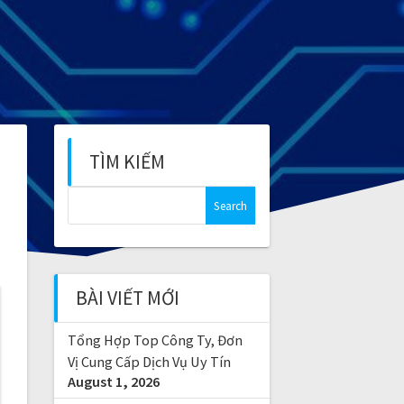
TÌM KIẾM
S
e
a
r
c
BÀI VIẾT MỚI
h
f
Tổng Hợp Top Công Ty, Đơn
o
r
Vị Cung Cấp Dịch Vụ Uy Tín
August 1, 2026
: