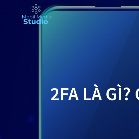
Skip
to
content
2FA LÀ GÌ?