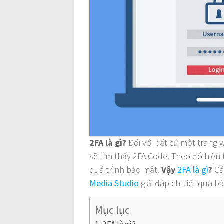
a
v
i
g
a
t
2FA là gì?
Đối với bất cứ một trang 
i
sẽ tìm thấy 2FA Code. Theo đó hiện 
quá trình bảo mật.
Vậy
2FA là gì
?
Cá
o
Media Studio
giải đáp chi tiết qua bà
n
Mục lục