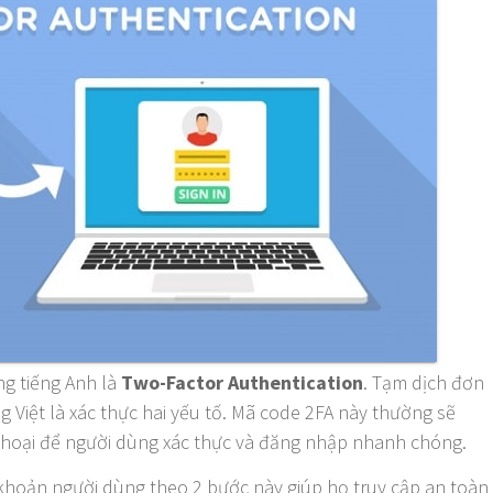
ng tiếng Anh là
Two-Factor Authentication
. Tạm dịch đơn
g Việt là xác thực hai yếu tố. Mã code 2FA này thường sẽ
 thoại để người dùng xác thực và đăng nhập nhanh chóng.
 khoản người dùng theo 2 bước này giúp họ truy cập an toàn